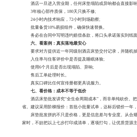
酒店一旦进入营业期，任何床垫塌陷或异响都会直接影响
3年核心部件质保，180天只换不修;
24小时内技术响应，72小时到场勘察;
批量备货10%易损组件，确保快速替换。
务必在合同中写明违约赔偿条款，将口头承诺落实到纸
六、看案例：真实落地最安心
要求对方提供近一年同级别酒店床垫交付记录，并随机抽
入住率与住客评价中是否提及睡眠体验;
使用6个月后是否出现塌陷、异响;
售后工单处理时长。
真实口碑比任何宣传册都更具说服力。
七、看价格：成本不等于低价
酒店床垫批发讲究“全生命周期成本”，而非单纯砍价。把运
省。建议采用阶梯报价：首批小批量试单，达标后锁价一年
床垫批发拼的不只是价格，更是信息差与专业度。从合规资
家时，不妨把以上七步打印成清单，逐项打勾，让优质货源主