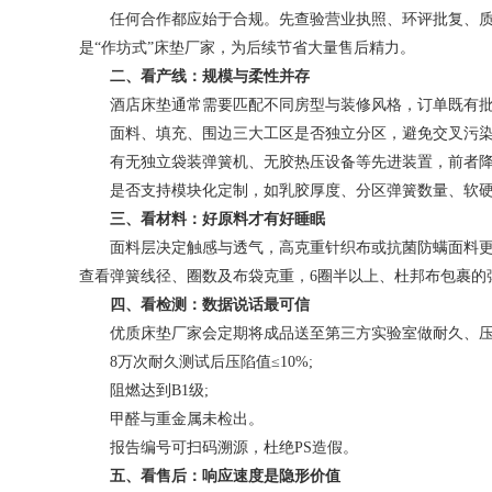
任何合作都应始于合规。先查验营业执照、环评批复、质检报告
是“作坊式”床垫厂家，为后续节省大量售后精力。
二、看产线：规模与柔性并存
酒店床垫通常需要匹配不同房型与装修风格，订单既有批
面料、填充、围边三大工区是否独立分区，避免交叉污染
有无独立袋装弹簧机、无胶热压设备等先进装置，前者降噪
是否支持模块化定制，如乳胶厚度、分区弹簧数量、软硬
三、看材料：好原料才有好睡眠
面料层决定触感与透气，高克重针织布或抗菌防螨面料更适合
查看弹簧线径、圈数及布袋克重，6圈半以上、杜邦布包裹的
四、看检测：数据说话最可信
优质床垫厂家会定期将成品送至第三方实验室做耐久、压
8万次耐久测试后压陷值≤10%;
阻燃达到B1级;
甲醛与重金属未检出。
报告编号可扫码溯源，杜绝PS造假。
五、看售后：响应速度是隐形价值