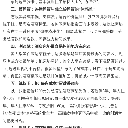
拿到这三张纸，基本就握住了招标入围的“通行证”。
三、摸弹簧：连续弹簧与独立袋弹簧的“体感差”
连续弹簧成本低、支撑强，适合经济型酒店;独立袋弹簧静音好、
抗干扰，是高端酒店标配。若你做床垫批发面向多场景，建议让床垫
厂家在同一系列里做“弹簧模块化”：同款填充层，仅更换弹簧即可分
出经济款和高端款，库存压力瞬间减半。
四、测边缘：酒店床垫最容易坏的地方在床边
客人常坐在床边穿鞋子，边缘塌陷是酒店客房投诉的高发区。现
场测试方法很简单：把床垫竖起，整个人坐在边缘，看下沉是否超过5
cm;超过即视为不合格。很多床垫厂家为了省成本，只在四个角加硬海
绵，真正的酒店级做法是双排侧框加固，再辅以7 cm厚高回弹围边。
五、算折旧：把“每夜成本”写进采购表
以一张批发价1200元的经济型酒店床垫为例，若质保5年、年入住
率70%，则每夜折旧仅0.94元;而一张批发价2800元的豪华款，质保8
年、年入住率60%，每夜折旧1.60元，差距并没有想象中大。把这
张“每夜成本”表格亮给业主方，高端款往往更容易中标，你的利润空
间也更可观。