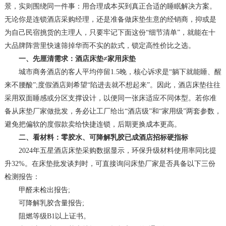
景，实则围绕同一件事：用合理成本买到真正合适的睡眠解决方案。
无论你是连锁酒店采购经理，还是准备做床垫生意的经销商，抑或是
为自己民宿挑货的主理人，只要牢记下面这份“细节清单”，就能在十
大品牌阵营里快速筛掉华而不实的款式，锁定高性价比之选。
一、先厘清需求：酒店床垫≠家用床垫
城市商务酒店的客人平均停留1.5晚，核心诉求是“躺下就能睡、醒
来不腰酸”;度假酒店则希望“陷进去就不想起来”。因此，酒店床垫往往
采用双面睡感或分区支撑设计，以便同一张床适应不同体型。若你准
备从床垫厂家做批发，务必让工厂给出“酒店级”和“家用级”两套参数，
避免把偏软的度假款卖给快捷连锁，后期更换成本更高。
二、看材料：零胶水、可降解乳胶已成酒店招标硬指标
2024年五星酒店床垫采购数据显示，环保升级材料使用率同比提
升32%。在床垫批发谈判时，可直接询问床垫厂家是否具备以下三份
检测报告：
甲醛未检出报告;
可降解乳胶含量报告;
阻燃等级B1以上证书。