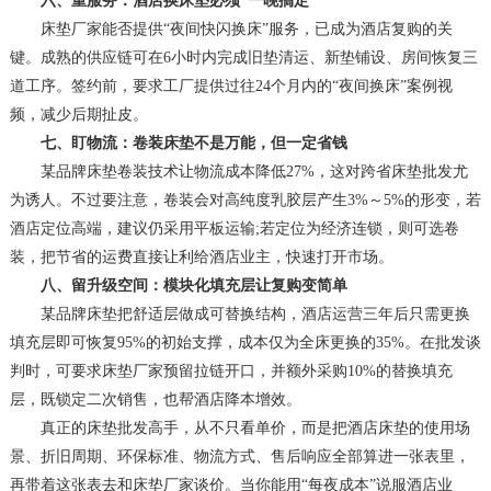
六、重服务：酒店换床垫必须“一晚搞定”
床垫厂家能否提供“夜间快闪换床”服务，已成为酒店复购的关
键。成熟的供应链可在6小时内完成旧垫清运、新垫铺设、房间恢复三
道工序。签约前，要求工厂提供过往24个月内的“夜间换床”案例视
频，减少后期扯皮。
七、盯物流：卷装床垫不是万能，但一定省钱
某品牌床垫卷装技术让物流成本降低27%，这对跨省床垫批发尤
为诱人。不过要注意，卷装会对高纯度乳胶层产生3%～5%的形变，若
酒店定位高端，建议仍采用平板运输;若定位为经济连锁，则可选卷
装，把节省的运费直接让利给酒店业主，快速打开市场。
八、留升级空间：模块化填充层让复购变简单
某品牌床垫把舒适层做成可替换结构，酒店运营三年后只需更换
填充层即可恢复95%的初始支撑，成本仅为全床更换的35%。在批发谈
判时，可要求床垫厂家预留拉链开口，并额外采购10%的替换填充
层，既锁定二次销售，也帮酒店降本增效。
真正的床垫批发高手，从不只看单价，而是把酒店床垫的使用场
景、折旧周期、环保标准、物流方式、售后响应全部算进一张表里，
再带着这张表去和床垫厂家谈价。当你能用“每夜成本”说服酒店业