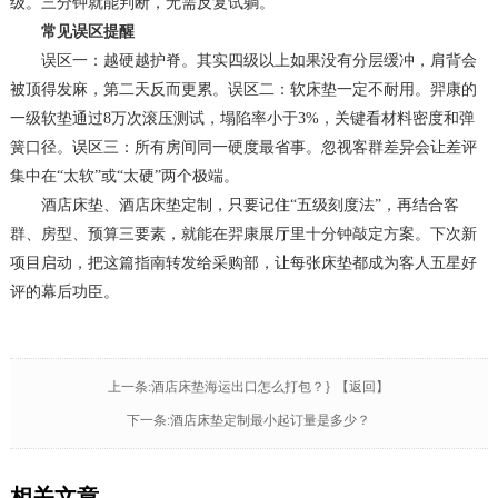
级。三分钟就能判断，无需反复试躺。
常见误区提醒
误区一：越硬越护脊。其实四级以上如果没有分层缓冲，肩背会
被顶得发麻，第二天反而更累。误区二：软床垫一定不耐用。羿康的
一级软垫通过8万次滚压测试，塌陷率小于3%，关键看材料密度和弹
簧口径。误区三：所有房间同一硬度最省事。忽视客群差异会让差评
集中在“太软”或“太硬”两个极端。
酒店床垫、酒店床垫定制，只要记住“五级刻度法”，再结合客
群、房型、预算三要素，就能在羿康展厅里十分钟敲定方案。下次新
项目启动，把这篇指南转发给采购部，让每张床垫都成为客人五星好
评的幕后功臣。
上一条:酒店床垫海运出口怎么打包？}
【返回】
下一条:酒店床垫定制最小起订量是多少？
相关文章