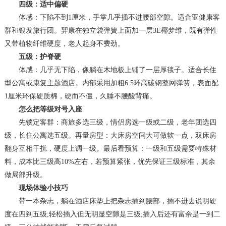
四级：适中偏硬
体感：下陷不到1厘米，手掌几乎插不进腰部空隙。适合亚健康客
群和银发旅行团。羿康在独立袋弹簧上面加一层3E椰梦维，既有弹性
又带植物纤维硬度，老人起身不费劲。
五级：护脊硬
体感：几乎无下陷，像躺在木地板上铺了一层厚毯子。适合长住
型公寓或康复主题酒店。内部采用加粗6.5环高碳钢整网弹簧，表面配
1厘米环保硬质棉，硬而不僵，久睡不腰酸背痛。
怎么把等级对号入座
先锁定客群：商旅多选三级，情侣房选一级或二级，老年团选四
级，长住公寓选五级。再量房型：大床房空间大可做软一点，双床房
翻身互相干扰，硬度上调一级。最后看预算：一级和五级需要特殊材
料，成本比三级高10%左右，若预算紧张，优先保证三级标准，其余
做局部升级。
现场体验小技巧
带一本杂志，躺在酒店床垫上把杂志插到腰部，插不进去说明硬
度在四到五级;轻松插入但无明显空隙是三级;插入后还有富余是一到二