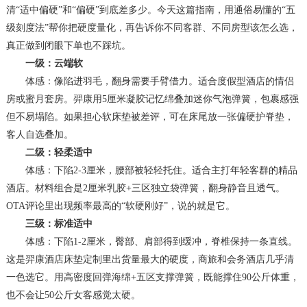
清“适中偏硬”和“偏硬”到底差多少。今天这篇指南，用通俗易懂的“五
级刻度法”帮你把硬度量化，再告诉你不同客群、不同房型该怎么选，
真正做到闭眼下单也不踩坑。
一级：云端软
体感：像陷进羽毛，翻身需要手臂借力。适合度假型酒店的情侣
房或蜜月套房。羿康用5厘米凝胶记忆绵叠加迷你气泡弹簧，包裹感强
但不易塌陷。如果担心软床垫被差评，可在床尾放一张偏硬护脊垫，
客人自选叠加。
二级：轻柔适中
体感：下陷2-3厘米，腰部被轻轻托住。适合主打年轻客群的精品
酒店。材料组合是2厘米乳胶+三区独立袋弹簧，翻身静音且透气。
OTA评论里出现频率最高的“软硬刚好”，说的就是它。
三级：标准适中
体感：下陷1-2厘米，臀部、肩部得到缓冲，脊椎保持一条直线。
这是羿康酒店床垫定制里出货量最大的硬度，商旅和会务酒店几乎清
一色选它。用高密度回弹海绵+五区支撑弹簧，既能撑住90公斤体重，
也不会让50公斤女客感觉太硬。