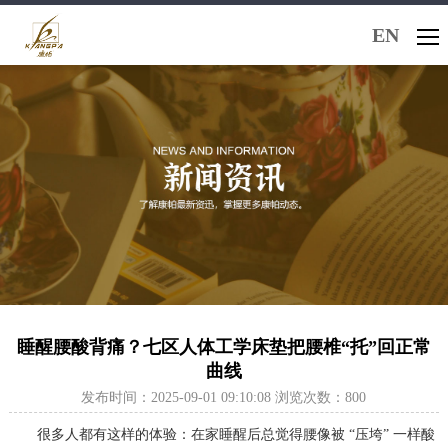
EN
睡醒腰酸背痛？七区人体工学床垫把腰椎“托”回正常
曲线
发布时间：2025-09-01 09:10:08 浏览次数：800
很多人都有这样的体验：在家睡醒后总觉得腰像被 “压垮” 一样酸