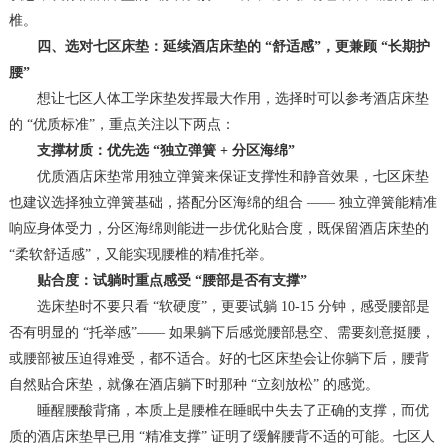
椎。
四、选对七区床垫：延续酒店床垫的 “舒适感”，更兼顾 “长期护
腰”
想让七区人体工学床垫发挥最大作用，选择时可以参考酒店床垫
的 “优质标准”，重点关注以下两点：
支撑材质：优先选 “独立弹簧 + 分区海绵”
优质酒店床垫常用独立弹簧来保证支撑性和静音效果，七区床垫
也建议选择独立弹簧基础，搭配分区海绵的组合 —— 独立弹簧能精准
响应身体受力，分区海绵则能进一步优化贴合度，既保留酒店床垫的
“柔软舒适感”，又能实现腰椎的精准托举。
贴合度：试躺时重点感受 “腰部是否有支撑”
选床垫时不要只看 “软硬度”，更要试躺 10-15 分钟，感受腰部是
否有明显的 “托举感”—— 如果躺下后感觉腰部悬空、需要刻意挺腰，
或腰部被压迫得难受，都不适合。好的七区床垫会让你躺下后，腰背
自然贴合床垫，就像在酒店躺下时那种 “立刻放松” 的感觉。
睡醒腰酸背痛，本质上是腰椎在睡眠中失去了正确的支撑，而优
质的酒店床垫早已用 “精准支撑” 证明了缓解腰背不适的可能。七区人