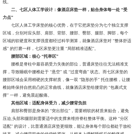
线。
二、七区人体工学设计：像酒店床垫一样，贴合身体每一处 “受
力点”
七区人体工学床垫的核心优势，在于它把床垫分为七个独立支撑
区域，分别对应头部、肩部、背部、腰部、臀部、腿部、脚部，每个
区域的软硬度和支撑强度都经过科学测算，就像酒店床垫对 “整体舒适
感” 的打磨一样，七区床垫更注重 “局部精准适配”。
腰部区域：核心 “托举区”
腰椎是脊柱中最容易受力失衡的部位，普通床垫往往无法精准支
撑，导致睡眠中腰椎处于 “悬空” 或 “过度弯曲” 状态。而七区床垫的
腰部区域会采用稍硬的支撑材质，像一双 “隐形的手” 托住腰椎，让腰
椎始终保持自然前凸的正常曲线，就像酒店床垫给腰背的 “包裹式支
撑” 一样，避免晨起酸痛。
其他区域：适配身体受力，减少腰背负担
肩部和臀部是身体的 “突出部位”，需要稍软的材质来贴合，避免
压迫;头部和腿部则需要适中的支撑来维持脊柱整体平衡。这种 “分区
适配” 的设计，比普通酒店床垫更细致，能让身体每个部位都处于放松