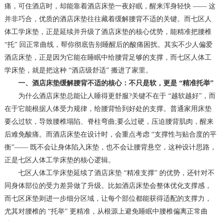
痛，可住酒店时，却能靠着酒店床垫一夜好眠，醒来浑身轻快 —— 这
并非巧合，优质的酒店床垫往往藏着缓解腰背不适的关键。而七区人
体工学床垫，正是延续并升级了酒店床垫的核心优势，能精准把腰椎
“托” 回正常曲线，帮你彻底告别睡醒后的酸痛困扰。其实不少人偏爱
酒店床垫，正是因为它能在睡眠中给腰背足够的支撑，而七区人体工
学床垫，就是把这种 “酒店级舒适” 搬进了家里。
一、酒店床垫缓解腰背不适的核心：不只是软，更是 “精准托举”
为什么酒店床垫总能让人睡得更舒服?关键不在于 “越软越好”，而
在于它能根据人体受力规律，给腰背恰到好处的支撑。普通家用床垫
要么过软，导致腰椎塌陷、脊柱弯曲;要么过硬，压迫腰背肌肉，醒来
后难免酸痛。而酒店床垫在设计时，会重点考虑 “支撑性与贴合度的平
衡”—— 既不会让身体陷入床垫，也不会让腰背悬空，这种设计思路，
正是七区人体工学床垫的核心逻辑。
七区人体工学床垫延续了酒店床垫 “精准支撑” 的优势，还针对不
同身体部位的受力差异做了升级。比如酒店床垫会整体优化支撑感，
而七区床垫则进一步细分区域，让每个部位都能获得适配的支撑力，
尤其对腰椎的 “托举” 更精准，从根源上避免睡眠中腰椎偏离正常曲