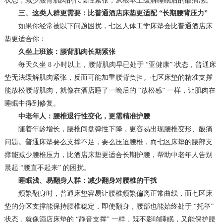
状态，减少腰背肌肉的代偿性紧张，从根本上缓解睡眠后的酸痛感。
三、这类人群更需要：比普通酒店床垫更适配 “长期腰背压力”
如果你经常被以下问题困扰，七区人体工学床垫会比普通酒店床
垫更适合你：
久坐上班族：腰背肌肉长期紧张
每天久坐 8 小时以上，腰背肌肉早已处于 “亚健康” 状态，普通床
垫无法缓解肌肉紧张，反而可能加重腰背负担。七区床垫的精准支撑
能放松腰背肌肉，就像在酒店睡了一晚后的 “放松感” 一样，让肌肉在
睡眠中得到修复。
中老年人：腰椎退行性变化，更需精准护腰
随着年龄增长，腰椎间盘弹性下降，更容易出现腰椎变形、酸痛
问题。普通床垫要么支撑不足，要么压迫腰椎，而七区床垫的腰部支
撑能减少腰椎压力，比酒店床垫更适合长期护腰，帮助中老年人告别
晨起 “腰直不起来” 的困扰。
睡眠浅、易翻身人群：减少翻身对腰椎的干扰
频繁翻身时，普通床垫容易让腰椎频繁偏离正常曲线，而七区床
垫的分区支撑能保持腰椎稳定，即使翻身，腰部也能始终处于 “托举”
状态，就像酒店床垫的 “静音支撑” 一样，既不影响睡眠，又能保护腰