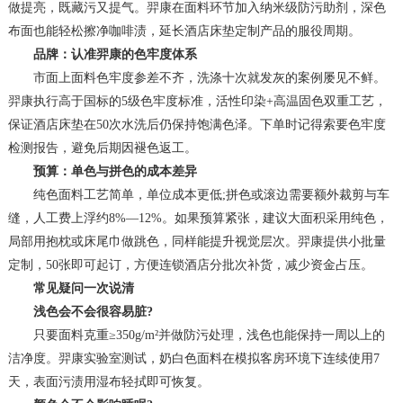
做提亮，既藏污又提气。羿康在面料环节加入纳米级防污助剂，深色
布面也能轻松擦净咖啡渍，延长酒店床垫定制产品的服役周期。
品牌：认准羿康的色牢度体系
市面上面料色牢度参差不齐，洗涤十次就发灰的案例屡见不鲜。
羿康执行高于国标的5级色牢度标准，活性印染+高温固色双重工艺，
保证酒店床垫在50次水洗后仍保持饱满色泽。下单时记得索要色牢度
检测报告，避免后期因褪色返工。
预算：单色与拼色的成本差异
纯色面料工艺简单，单位成本更低;拼色或滚边需要额外裁剪与车
缝，人工费上浮约8%—12%。如果预算紧张，建议大面积采用纯色，
局部用抱枕或床尾巾做跳色，同样能提升视觉层次。羿康提供小批量
定制，50张即可起订，方便连锁酒店分批次补货，减少资金占压。
常见疑问一次说清
浅色会不会很容易脏?
只要面料克重≥350g/m²并做防污处理，浅色也能保持一周以上的
洁净度。羿康实验室测试，奶白色面料在模拟客房环境下连续使用7
天，表面污渍用湿布轻拭即可恢复。