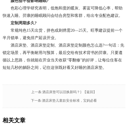
颜色会不会影响睡眠?
色彩心理学研究表明，低饱和度的暖灰、雾蓝可降低心率，帮助
快速入睡。羿康的睡眠顾问会结合房型和客群，给出专业配色建议。
定制周期多久?
常规纯色15天出货，拼色或刺绣需20—25天。旺季建议提前一个
半月锁单，避免排产延误开业。
酒店床垫、酒店床垫定制、酒店床垫定制颜色怎么选?一句话：先
锁定场景，再平衡耐用与预算，最后交给有技术背书的羿康。只要遵
循以上思路，你就能在开业当天收获“零翻修”的好评，让每位住客在
短短几秒的躺卧之间，记住这张既好看又好睡的酒店床垫。
上一条:酒店床垫可以旧换新吗？}
【返回】
下一条:酒店床垫儿童款安全标准，宝妈必看
相关文章