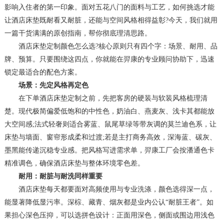
影响入住者的第一印象。面对五花八门的面料与工艺，如何挑选才能
让酒店床垫既耐看又耐脏，还能与空间风格相得益彰?今天，我们就用
一篇干货满满的原创指南，帮你彻底理清思路。
酒店床垫定制颜色怎么选?核心原则只有四个字：场景、耐用、品
牌、预算。只要围绕这四点，你就能在羿康的专业顾问协助下，迅速
锁定最适合的配色方案。
场景：先定风格再定色
在下单酒店床垫定制之前，先把客房的硬装与软装风格梳理清
楚。现代极简偏爱低饱和的中性色，奶油白、燕麦灰、浅卡其都能放
大空间感;法式轻奢则适合雾蓝、鼠尾草绿等带灰调的莫兰迪色系，让
床垫与墙面、窗帘形成柔和过渡;若是主打商务高效，深海蓝、碳灰、
墨黑能传递沉稳专业感。把风格写进需求单，羿康工厂会按潘通色卡
精准调色，确保酒店床垫与整体环境零色差。
耐用：耐脏与耐洗同样重要
酒店床垫每天都要面对高频使用与专业洗涤，颜色选得深一点，
能显著降低显污率。深棕、藏青、烟灰都是业内公认“耐脏王者”。如
果担心深色压抑，可以选拼色设计：正面用深色，侧面或围边用浅色