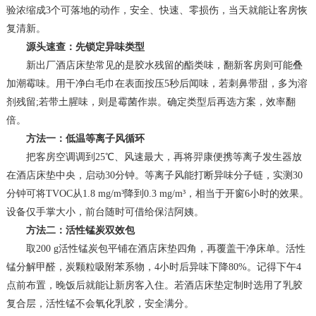
验浓缩成3个可落地的动作，安全、快速、零损伤，当天就能让客房恢
复清新。
源头速查：先锁定异味类型
新出厂酒店床垫常见的是胶水残留的酯类味，翻新客房则可能叠
加潮霉味。用干净白毛巾在表面按压5秒后闻味，若刺鼻带甜，多为溶
剂残留;若带土腥味，则是霉菌作祟。确定类型后再选方案，效率翻
倍。
方法一：低温等离子风循环
把客房空调调到25℃、风速最大，再将羿康便携等离子发生器放
在酒店床垫中央，启动30分钟。等离子风能打断异味分子链，实测30
分钟可将TVOC从1.8 mg/m³降到0.3 mg/m³，相当于开窗6小时的效果。
设备仅手掌大小，前台随时可借给保洁阿姨。
方法二：活性锰炭双效包
取200 g活性锰炭包平铺在酒店床垫四角，再覆盖干净床单。活性
锰分解甲醛，炭颗粒吸附苯系物，4小时后异味下降80%。记得下午4
点前布置，晚饭后就能让新房客入住。若酒店床垫定制时选用了乳胶
复合层，活性锰不会氧化乳胶，安全满分。