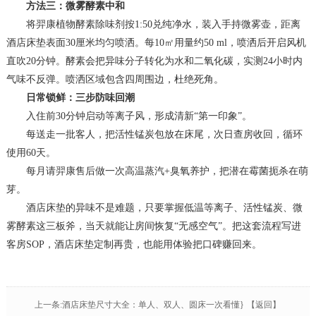
方法三：微雾酵素中和
将羿康植物酵素除味剂按1:50兑纯净水，装入手持微雾壶，距离
酒店床垫表面30厘米均匀喷洒。每10㎡用量约50 ml，喷洒后开启风机
直吹20分钟。酵素会把异味分子转化为水和二氧化碳，实测24小时内
气味不反弹。喷洒区域包含四周围边，杜绝死角。
日常锁鲜：三步防味回潮
入住前30分钟启动等离子风，形成清新“第一印象”。
每送走一批客人，把活性锰炭包放在床尾，次日查房收回，循环
使用60天。
每月请羿康售后做一次高温蒸汽+臭氧养护，把潜在霉菌扼杀在萌
芽。
酒店床垫的异味不是难题，只要掌握低温等离子、活性锰炭、微
雾酵素这三板斧，当天就能让房间恢复“无感空气”。把这套流程写进
客房SOP，酒店床垫定制再贵，也能用体验把口碑赚回来。
上一条:酒店床垫尺寸大全：单人、双人、圆床一次看懂}
【返回】