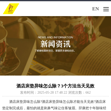
EN
酒店床垫异味怎么除？3个方法当天见效
发布时间：2025-05-28 17:48:22 浏览次数：662
酒店床垫异味怎么除?酒店床垫异味怎么除才能当天见效?酒店床
垫定制完成后，最怕的就是刺鼻气味让住客皱眉。羿康把十年除味经