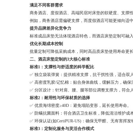
满足不同客群需求
商务酒店、度假酒店、高端民宿对床垫的软硬度、支撑性
例如，商务酒店需偏硬支撑，而度假酒店可能更倾向适中
提升品牌差异化竞争力
标准成品床垫无法体现酒店特色，而酒店床垫定制可融入品
优化长期成本控制
批量定制可降低采购成本，同时高品质床垫使用寿命更长
二、酒店床垫定制的3大核心标准
标准1：支撑性与舒适度的科学配比
✅ 独立袋装弹簧：提供精准支撑，抗干扰性强，适合双
✅ 高密度乳胶/记忆棉：贴合身体曲线，缓解压力，确保
✅ 分区设计：针对肩、腰、腿等部位调整支撑力，符合
标准2：耐用性与环保材质的选择
✅ 优质海绵密度≥40D：避免塌陷变形，延长使用寿命。
✅ 防螨抗菌面料：符合酒店卫生标准，降低清洁维护成
✅ 环保认证(如CertiPUR-US)：确保无甲醛、无有害挥
标准3：定制化服务与灵活合作模式