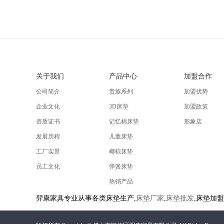
关于我们
产品中心
加盟合作
公司简介
贵族系列
加盟优势
企业文化
3D床垫
加盟政策
资质证书
记忆棉床垫
形象店
发展历程
儿童床垫
工厂实景
椰棕床垫
员工文化
弹簧床垫
热销产品
羿康家具专业从事各类床垫生产,
床垫厂家
,
床垫批发
,床垫加盟