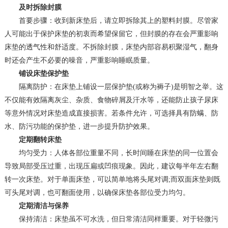
及时拆除封膜
首要步骤：收到新床垫后，请立即拆除其上的塑料封膜。尽管家
人可能出于保护床垫的初衷而希望保留它，但封膜的存在会严重影响
床垫的透气性和舒适度。不拆除封膜，床垫内部容易积聚湿气，翻身
时还会产生不必要的噪音，严重影响睡眠质量。
铺设床垫保护垫
隔离防护：在床垫上铺设一层保护垫(或称为褥子)是明智之举。这
不仅能有效隔离灰尘、杂质、食物碎屑及汗水等，还能防止孩子尿床
等意外情况对床垫造成直接损害。若条件允许，可选择具有防螨、防
水、防污功能的保护垫，进一步提升防护效果。
定期翻转床垫
均匀受力：人体各部位重量不同，长时间睡在床垫的同一位置会
导致局部受压过重，出现压扁或凹痕现象。因此，建议每半年左右翻
转一次床垫。对于单面床垫，可以简单地将头尾对调;而双面床垫则既
可头尾对调，也可翻面使用，以确保床垫各部位受力均匀。
定期清洁与保养
保持清洁：床垫虽不可水洗，但日常清洁同样重要。对于轻微污