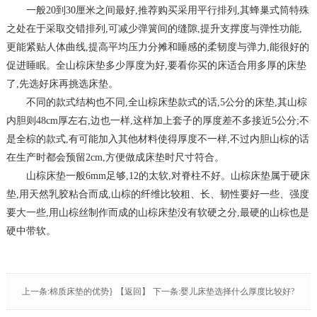
一般20到30厘米之间最好,推荐购买采用平行排列,其蜂巢式筒特殊
之处在于采取交错排列,可减少弹簧间的缝隙,提升支撑度与弹性功能,
更能紧贴人体曲线,提高平均压力分摊和睡感的柔韧度与弹力,能很好的
促进睡眠。全山棕床垫多少厚度为好,要看你买的床适合用多厚的床垫
了,先选好床再挑选床垫。
不同的款式结构也不同,全山棕床垫款式的话,5公分的床垫,其山棕
内胆则48cm厚左右,边也一样,这样加上套子的厚度差不多接近5公分;不
是全棕的款式,有可能加入其他材料使得厚度不一样,不过内胆山棕的话
在生产时都会预留2cm,方便做成床垫时尺寸符合。
山棕床垫一般6mm足够,12的太软,对脊柱不好。山棕床垫属于硬床
垫,用天然乳胶粘合而成,山棕的纤维比较粗、长、韧性要好一些、强度
要大一些,用山棕丝制作而成的山棕床垫没有软硬之分,最硬的山棕也是
硬中带软。
上一条:棉质床垫的优势}
【返回】
下一条:婴儿床垫选择什么厚度比较好?