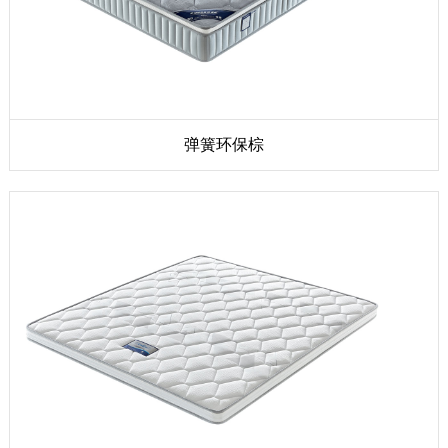
弹簧环保棕