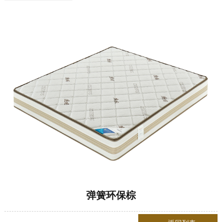
弹簧环保棕