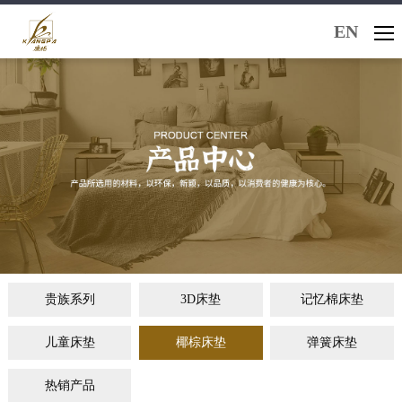
EN
贵族系列
3D床垫
记忆棉床垫
儿童床垫
椰棕床垫
弹簧床垫
热销产品