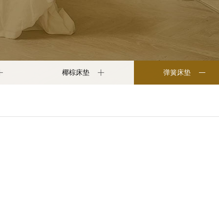
椰棕床垫
弹簧床垫