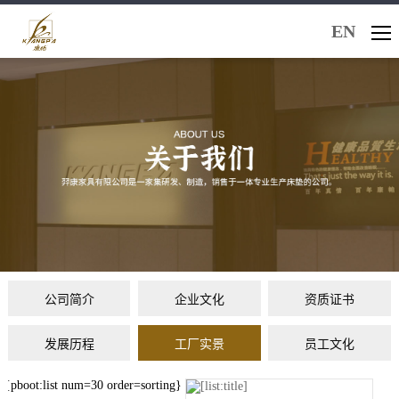
EN
公司简介
企业文化
资质证书
发展历程
工厂实景
员工文化
{pboot:list num=30 order=sorting}