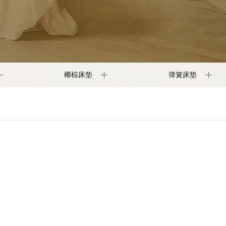
椰棕床垫
弹簧床垫