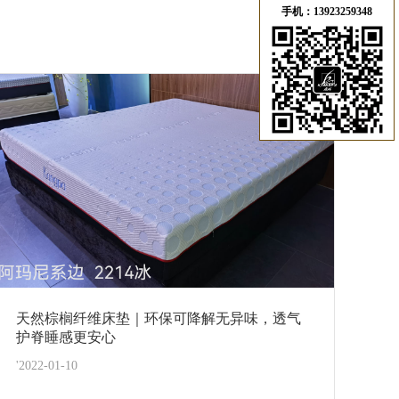
手机：13923259348
天然棕榈纤维床垫｜环保可降解无异味，透气
护脊睡感更安心
'2022-01-10