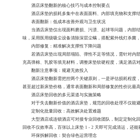
酒店床垫翻新的核心技巧与成本控制要点
酒店床垫的损耗多集中在表面面料、内部填充物和支撑结构
表面翻新：低成本改善外观与卫生状况
当酒店床垫仅出现面料磨损、污渍、起球等问题，内部结构
味，采用医用级吸尘设备清除深层尘螨，搭配紫外线灯杀菌
内部修复：精准解决支撑性下降问题
若酒店床垫出现局部塌陷、弹性不足等情况，需针对内部结
充高弹棉、乳胶等填充材料，调整床垫软硬程度，满足酒店
翻新注意事项：规避无效投入
酒店床垫翻新需把控两个关键原则，一是评估损耗程度，当
甚至超过新床垫价格，通常表面翻新和局部修复的性价比最
酒店床垫回收的多元渠道与实施策略
对于失去翻新价值的酒店床垫，规范的回收处理不仅能避免
定制化批量回收：高效解决处置难题
大型酒店或连锁酒店可对接专业回收团队，制定定制化回收
回收不仅效率高，百张以上床垫 1 - 2 天即可完成清运，
环保拆解回收：契合绿色运营理念