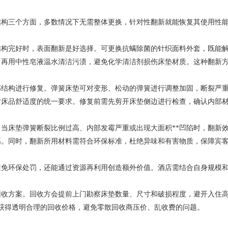
三个方面，多数情况下无需整体更换，针对性翻新就能恢复其使用性能
完好时，表面翻新是好选择。可更换抗螨除菌的针织面料外套，既能解
，再用中性皂液温水清洁污渍，避免化学清洁剂损伤床垫材质。这种翻新
构进行修复。弹簧床垫可对变形、松动的弹簧进行调整加固，断裂严重
对床品舒适度的统一要求。修复前需先剪开床垫侧边进行检查，确认内部
床垫弹簧断裂比例过高、内部发霉严重或出现大面积**凹陷时，翻新效
高。同时，翻新所用材料需符合环保标准，杜绝异味和有害物质，保障宾
环保处罚，还能通过资源再利用创造额外价值。酒店需结合自身规模和
方案。回收方会提前上门勘察床垫数量、尺寸和破损程度，避开入住高
还能获得透明合理的回收价格，避免零散回收商压价、乱收费的问题。