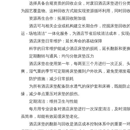
选择具备合规资质的回收企业，对废旧酒店床垫进行分类拆
为园艺覆盖物。这种回收方式能实现资源循环利用，同时回
资源再生合作：拓展回收附加值
酒店可与相关企业或机构建立长期合作，挖掘床垫回收的多
运 - 场地清洁” 一体化服务，为酒店节省后续清洁成本，实
酒店床垫日常维护：延长寿命的基础保障
科学的日常维护能减少酒店床垫的损耗，延长翻新和更换周
定期翻转与通风：均匀分散床垫压力
酒店床垫在使用第一年，每两至三个月进行一次正反、头脚翻
爽，湿气重的季节可定期将床垫搬到户外吹风，避免受潮发
防护措施：减少日常损耗
为所有酒店床垫配备防水透气的保护套和床褥，既能防止汗
缘，减少单点重压对床垫的损伤。
定期清洁：维持卫生与性能
每月用专业设备对酒店床垫进行一次深度清洁，及时清除灰
虽简单，却能有效延缓床垫老化。
酒店床垫的翻新与回收是酒店成本控制体系中的重要一环，