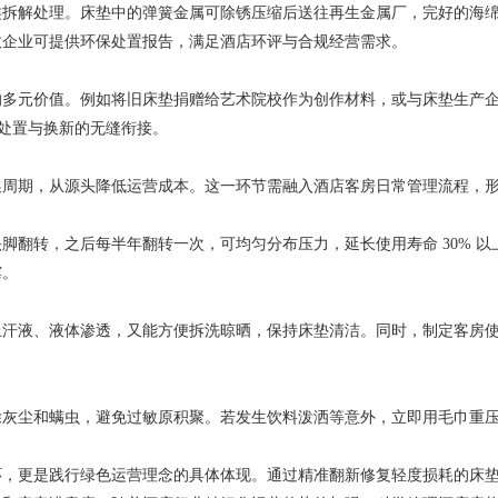
解处理。床垫中的弹簧金属可除锈压缩后送往再生金属厂，完好的海绵
收企业可提供环保处置报告，满足酒店环评与合规经营需求。
元价值。例如将旧床垫捐赠给艺术院校作为创作材料，或与床垫生产企业
现处置与换新的无缝衔接。
期，从源头降低运营成本。这一环节需融入酒店客房日常管理流程，形
转，之后每半年翻转一次，可均匀分布压力，延长使用寿命 30% 以
霉。
液、液体渗透，又能方便拆洗晾晒，保持床垫清洁。同时，制定客房使
尘和螨虫，避免过敏原积聚。若发生饮料泼洒等意外，立即用毛巾重压
更是践行绿色运营理念的具体体现。通过精准翻新修复轻度损耗的床垫